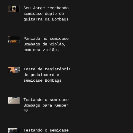
Seu Jorge recebendo o
semicase duplo de
guitarra da Bombags
Pancada no semicase
Bombags de violão,
com meu violão
dentro. Segura!!
www.bombags.com.br
#Bombags
Teste de resistência
de pedalbaord e
semicase Bombags
Testando o semicase
Bombags para Kemper
#2
Testando o semicase