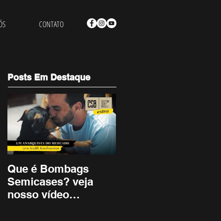
ÓS
CONTATO
Posts Em Destaque
Que é Bombags
Lenine - Artista
Semicases? veja
Bombags
nosso vídeo
institucional.