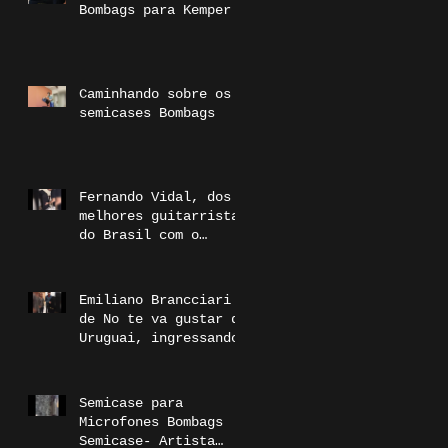
Bombags para Kemper
Caminhando sobre os
semicases Bombags
Fernando Vidal, dos
melhores guitarrista
do Brasil com o
semicase duplo
Bombags
Emiliano Brancciari
de No te va gustar do
Uruguai, ingressando
ao time Bombags
Semicase para
Microfones Bombags
Semicase- Artista