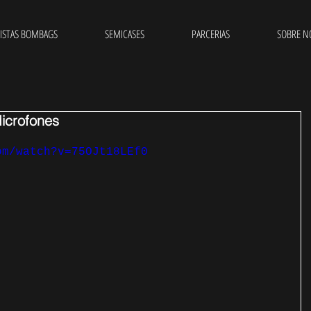
ISTAS BOMBAGS
SEMICASES
PARCERIAS
SOBRE N
icrofones
om/watch?v=75OJt18LEf0