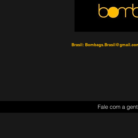
Brasil:
Bombags.Brasil@gmail.co
Fale com a gent