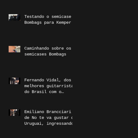
Testando o semicase
Bombags para Kemper
Caminhando sobre os
semicases Bombags
Fernando Vidal, dos
melhores guitarrista
do Brasil com o
semicase duplo
Bombags
Emiliano Brancciari
de No te va gustar do
Uruguai, ingressando
ao time Bombags