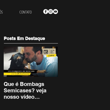
ÓS
CONTATO
Posts Em Destaque
Que é Bombags
Lenine - Artista
Semicases? veja
Bombags
nosso vídeo
institucional.