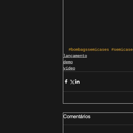
#bombagssemicases
#semicase
lançamento
demo
vídeo
Comentários