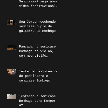
Semicases? veja nosso
vídeo institucional.
Seu Jorge recebendo o
semicase duplo de
guitarra da Bombags
Pancada no semicase
Bombags de violão,
com meu violão
dentro. Segura!!
www.bombags.com.br
#Bombags
Teste de resistência
de pedalbaord e
semicase Bombags
Testando o semicase
Bombags para Kemper
#2