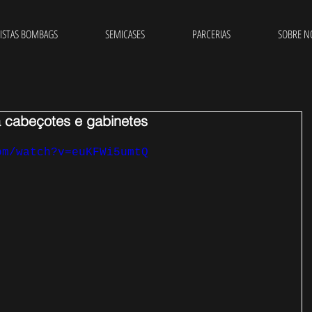
ISTAS BOMBAGS
SEMICASES
PARCERIAS
SOBRE N
cabeçotes e gabinetes
om/watch?v=euKFWi5umtQ